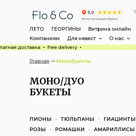
*
ЛЕТО
ГЕОРГИНЫ
Витрина онлайн
Компаниям
Для невест
О нас
латная доставка
free delivery
Главная
->
Монобукеты
МОНО/ДУО
БУКЕТЫ
ПИОНЫ
ТЮЛЬПАНЫ
ГИАЦИНТЫ
РОЗЫ
РОМАШКИ
АМАРИЛЛИСЫ