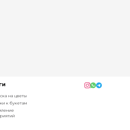
ги
ска на цветы
ки к букетам
ление
риятий