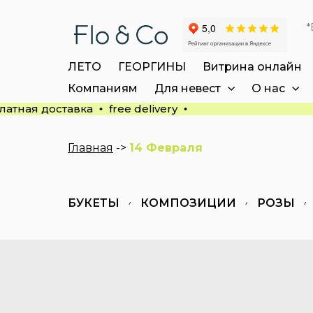
*
ЛЕТО
ГЕОРГИНЫ
Витрина онлайн
Компаниям
Для невест
О нас
латная доставка
free delivery
Главная
->
14 Февраля
БУКЕТЫ
КОМПОЗИЦИИ
РОЗЫ