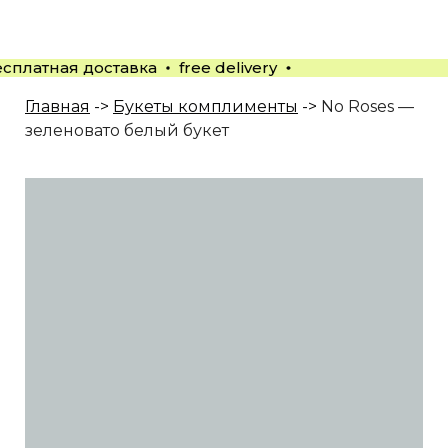
есплатная доставка
free delivery
Главная
->
Букеты комплименты
->
No Roses —
зеленовато белый букет