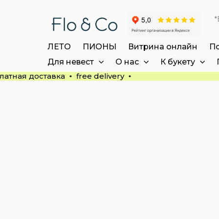
*
ЛЕТО
ПИОНЫ
Витрина онлайн
П
Для невест
О нас
К букету
латная доставка
free delivery